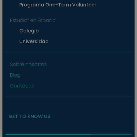
main
Programa
One-Term Volunteer
a lo
statu
user
bet
Estudiar en España
page
Colegio
pys_start_session
.meddeas.com
Sesión
This
is us
Universidad
main
user'
sess
whil
are
navi
Sobre nosotros
thro
webs
Blog
ensu
that
selec
Contacto
data
are
rem
from
to p
GET TO KNOW US