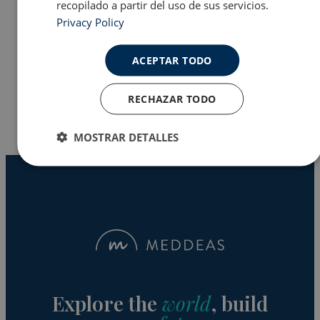
recopilado a partir del uso de sus servicios.
Privacy Policy
Programas en EE.UU
ACEPTAR TODO
Why Meddeas
RECHAZAR TODO
MOSTRAR DETALLES
Cookies
Cookies de
estrictamente
rendimiento
necesarias
Cookies de
Cookies de
preferencias
funcionalidad
Explore the
world
, build