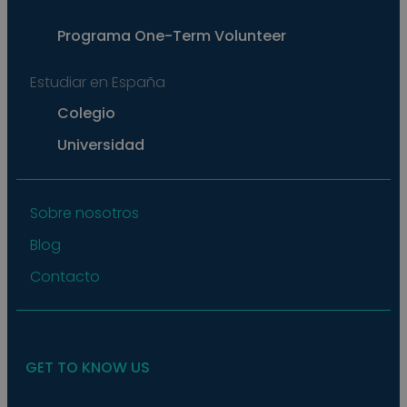
exam
main
a lo
Programa
One-Term Volunteer
statu
user
bet
Estudiar en España
page
pys_start_session
.meddeas.com
Sesión
This
Colegio
is us
main
Universidad
user'
sess
whil
are
navi
thro
Sobre nosotros
webs
ensu
Blog
that
selec
data
Contacto
are
rem
from
to p
GET TO KNOW US