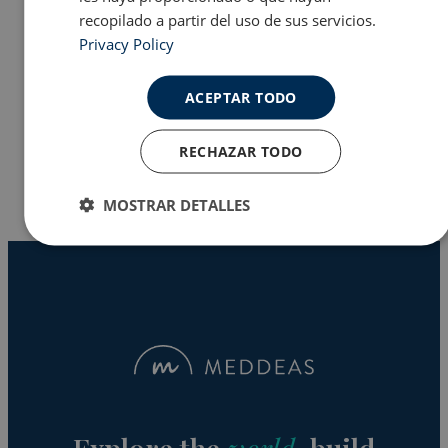
recopilado a partir del uso de sus servicios.
Privacy Policy
Programas en EE.UU
ACEPTAR TODO
Why Meddeas
RECHAZAR TODO
MOSTRAR DETALLES
Cookies
Cookies de
estrictamente
rendimiento
necesarias
Cookies de
Cookies de
preferencias
funcionalidad