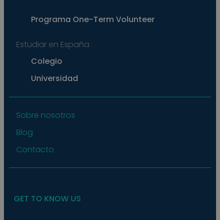
exam
main
a lo
Programa
One-Term Volunteer
statu
user
bet
Estudiar en España
page
pys_start_session
.meddeas.com
Sesión
This
Colegio
is us
main
Universidad
user'
sess
whil
are
navi
thro
Sobre nosotros
webs
ensu
Blog
that
selec
data
Contacto
are
rem
from
to p
GET TO KNOW US