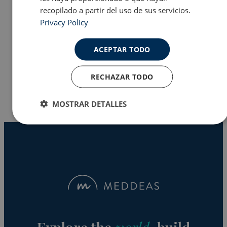
recopilado a partir del uso de sus servicios.
Privacy Policy
Programas en EE.UU
ACEPTAR TODO
Why Meddeas
RECHAZAR TODO
MOSTRAR DETALLES
Cookies
Cookies de
estrictamente
rendimiento
necesarias
Cookies de
Cookies de
preferencias
funcionalidad