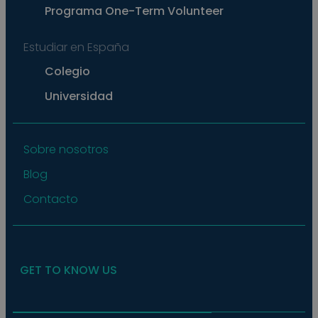
main
Programa
One-Term Volunteer
a lo
statu
user
bet
Estudiar en España
page
Colegio
pys_start_session
.meddeas.com
Sesión
This
is us
Universidad
main
user'
sess
whil
are
navi
Sobre nosotros
thro
webs
Blog
ensu
that
selec
Contacto
data
are
rem
from
to p
GET TO KNOW US