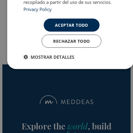
recopilado a partir del uso de sus servicios.
Privacy Policy
Programas en EE.UU
ACEPTAR TODO
Why Meddeas
RECHAZAR TODO
MOSTRAR DETALLES
Cookies
Cookies de
estrictamente
rendimiento
necesarias
Cookies de
Cookies de
preferencias
funcionalidad
Explore the
world
, build