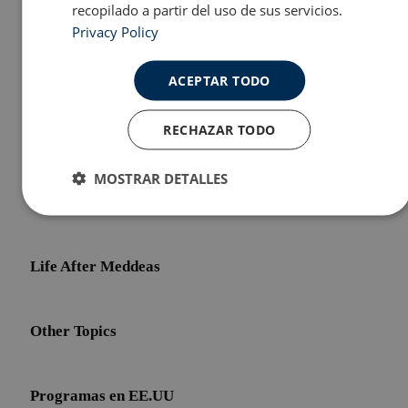
Discovering Spain
recopilado a partir del uso de sus servicios.
Privacy Policy
Educación
ACEPTAR TODO
RECHAZAR TODO
Estudiar en España
MOSTRAR DETALLES
Initial Shock
Cookies
Cookies de
estrictamente
rendimiento
necesarias
Life After Meddeas
Cookies de
Cookies de
Other Topics
preferencias
funcionalidad
Programas en EE.UU