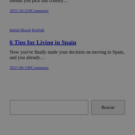
should you pick this country…
2021-10-21
0
Comments
Initial Shock
English
6 Tips for Living in Spain
Now you've finally made your decision on moving to Spain,
and you already…
2021-06-10
0
Comments
Buscar