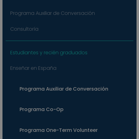
main
a lo
statu
Programa Auxiliar de Conversación
user
bet
page
Consultoría
pys_start_session
.meddeas.com
Sesión
This
is us
main
user'
sess
Estudiantes y recién graduados
whil
are
navi
Enseñar en España
thro
webs
ensu
that
selec
Programa Auxiliar de Conversación
data
are
rem
from
to p
Programa Co-Op
Programa
One-Term Volunteer