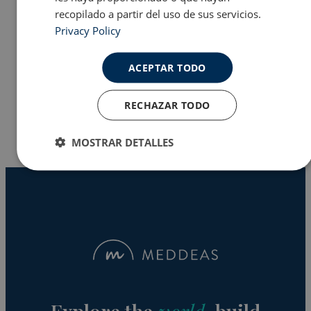
recopilado a partir del uso de sus servicios.
Privacy Policy
Programas en EE.UU
ACEPTAR TODO
Why Meddeas
RECHAZAR TODO
MOSTRAR DETALLES
Cookies
Cookies de
estrictamente
rendimiento
necesarias
Cookies de
Cookies de
preferencias
funcionalidad