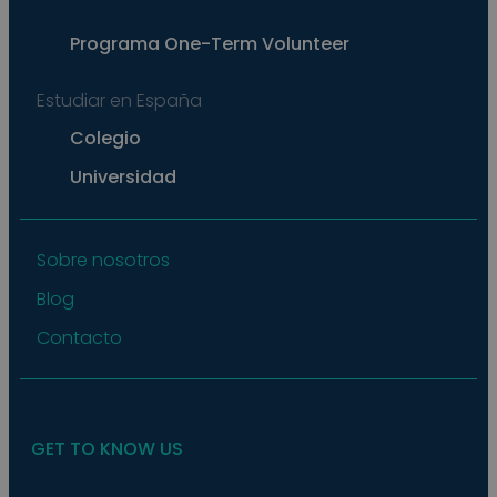
exam
main
a lo
Programa
One-Term Volunteer
statu
user
bet
Estudiar en España
page
pys_start_session
.meddeas.com
Sesión
This
Colegio
is us
main
Universidad
user'
sess
whil
are
navi
thro
Sobre nosotros
webs
ensu
Blog
that
selec
data
Contacto
are
rem
from
to p
GET TO KNOW US