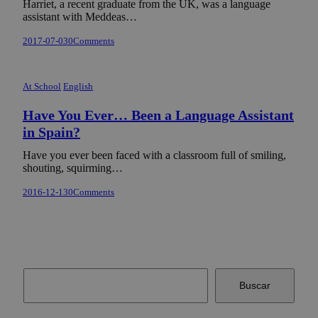
Harriet, a recent graduate from the UK, was a language
assistant with Meddeas…
2017-07-03
0
Comments
At School
English
Have You Ever… Been a Language Assistant
in Spain?
Have you ever been faced with a classroom full of smiling,
shouting, squirming…
2016-12-13
0
Comments
Buscar