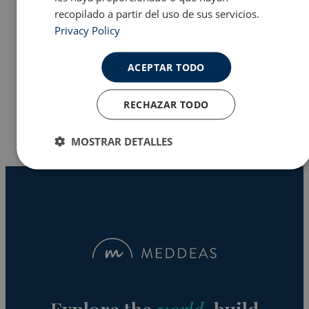
recopilado a partir del uso de sus servicios.
Privacy Policy
Programas en EE.UU
ACEPTAR TODO
Why Meddeas
RECHAZAR TODO
MOSTRAR DETALLES
Cookies
Cookies de
estrictamente
rendimiento
necesarias
Cookies de
Cookies de
preferencias
funcionalidad