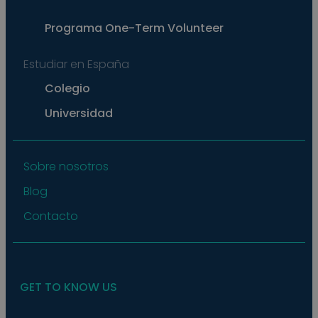
exam
main
a lo
Programa
One-Term Volunteer
statu
user
bet
Estudiar en España
page
pys_start_session
.meddeas.com
Sesión
This
Colegio
is us
main
Universidad
user'
sess
whil
are
navi
thro
Sobre nosotros
webs
ensu
Blog
that
selec
data
Contacto
are
rem
from
to p
GET TO KNOW US