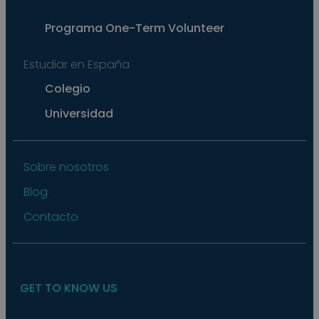
exam
main
a lo
Programa
One-Term Volunteer
statu
user
bet
Estudiar en España
page
pys_start_session
.meddeas.com
Sesión
This
Colegio
is us
main
Universidad
user'
sess
whil
are
navi
thro
Sobre nosotros
webs
ensu
Blog
that
selec
data
Contacto
are
rem
from
to p
GET TO KNOW US