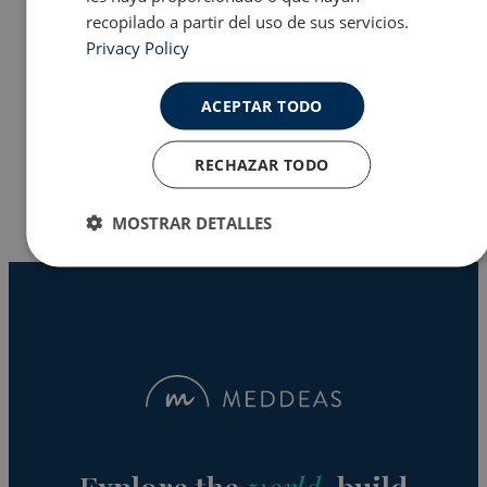
recopilado a partir del uso de sus servicios.
Privacy Policy
Programas en EE.UU
ACEPTAR TODO
Why Meddeas
RECHAZAR TODO
MOSTRAR DETALLES
Cookies
Cookies de
estrictamente
rendimiento
necesarias
Cookies de
Cookies de
preferencias
funcionalidad