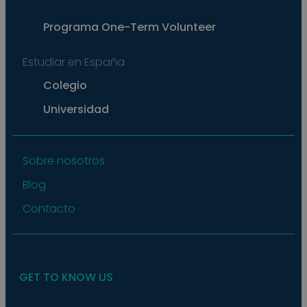
exam
main
a lo
Programa
One-Term Volunteer
statu
user
bet
Estudiar en España
page
pys_start_session
.meddeas.com
Sesión
This
Colegio
is us
main
Universidad
user'
sess
whil
are
navi
thro
Sobre nosotros
webs
ensu
Blog
that
selec
data
Contacto
are
rem
from
to p
GET TO KNOW US