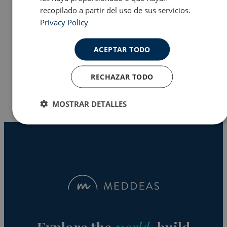
recopilado a partir del uso de sus servicios.
Privacy Policy
Programas en EE.UU
ACEPTAR TODO
Why Meddeas
RECHAZAR TODO
MOSTRAR DETALLES
Cookies
Cookies de
estrictamente
rendimiento
necesarias
Cookies de
Cookies de
preferencias
funcionalidad