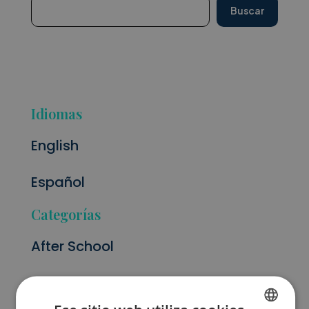
Buscar
Idiomas
English
Español
Categorías
After School
At School