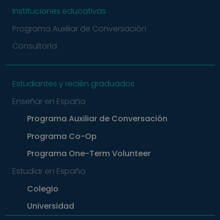
cookies estrictamente necesarias.
Instituciones educativas
Nombre
Proveedor / Dominio
Vencimiento
Desc
Programa Auxiliar de Conversación
pys_session_limit
.meddeas.com
59 minutos
This 
54 segundos
is us
Consultoría
limi
many
a use
trigg
certa
Estudiantes y recién graduados
serve
func
withi
Enseñar en España
give
perio
aimi
Programa Auxiliar de Conversación
impr
webs
Programa Co-Op
perf
and 
abus
Programa
One-Term Volunteer
servi
Estudiar en España
PHPSESSID
Sesión
Cook
PHP.net
Política de Privacidad de Google
gene
welcome.meddeas.com
by
Colegio
appli
base
Universidad
the 
lang