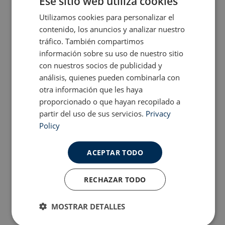
Ese sitio web utiliza cookies
Discovering Spain
Utilizamos cookies para personalizar el
ENGLISH
contenido, los anuncios y analizar nuestro
Educación
SPANISH
tráfico. También compartimos
información sobre su uso de nuestro sitio
Estudiar en España
con nuestros socios de publicidad y
análisis, quienes pueden combinarla con
Initial Shock
otra información que les haya
proporcionado o que hayan recopilado a
Life After Meddeas
partir del uso de sus servicios.
Privacy
Policy
Other Topics
ACEPTAR TODO
Programas en EE.UU
RECHAZAR TODO
Why Meddeas
MOSTRAR DETALLES