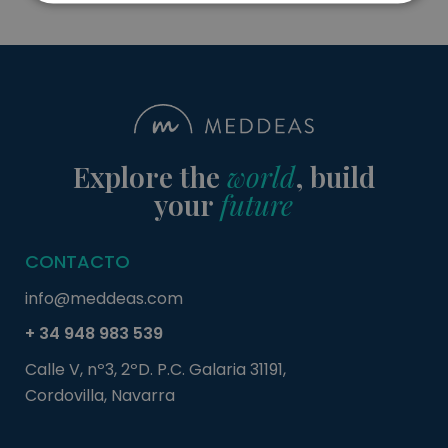
Cookies
Cookies de
estrictamente
rendimiento
necesarias
Cookies de
Cookies de
preferencias
funcionalidad
Explore the
world
, build
your
future
CONTACTO
Cookies estrictamente necesarias
info@meddeas.com
Cookies de rendimiento
Cookies de preferencias
+ 34 948 983 539
Cookies de funcionalidad
Calle V, nº3, 2ºD. P.C. Galaria 31191,
Cordovilla, Navarra
Las cookies estrictamente necesarias permiten la
funcionalidad principal del sitio web, como el inicio
de sesión de usuario y la gestión de cuentas. El sitio
web no se puede utilizar correctamente sin las