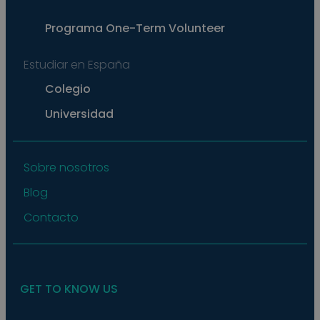
exam
main
a lo
Programa
One-Term Volunteer
statu
user
bet
Estudiar en España
page
pys_start_session
.meddeas.com
Sesión
This
Colegio
is us
main
Universidad
user'
sess
whil
are
navi
thro
Sobre nosotros
webs
ensu
Blog
that
selec
data
Contacto
are
rem
from
to p
GET TO KNOW US