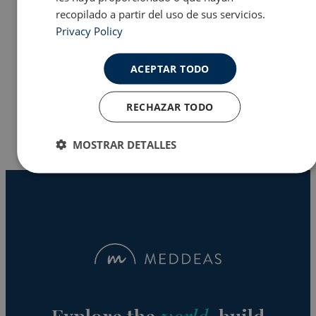
recopilado a partir del uso de sus servicios.
Privacy Policy
Programas en EE.UU
ACEPTAR TODO
Why Meddeas
RECHAZAR TODO
MOSTRAR DETALLES
Cookies
Cookies de
estrictamente
rendimiento
necesarias
Cookies de
Cookies de
preferencias
funcionalidad