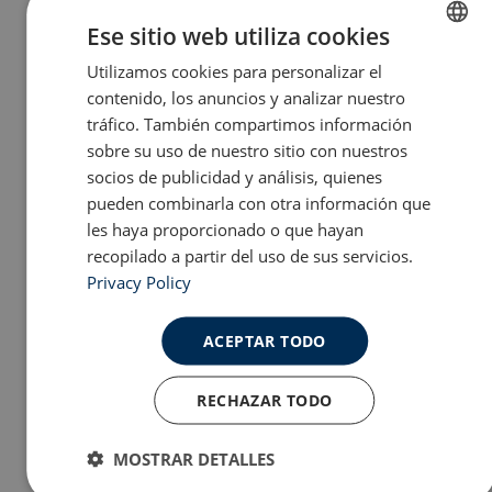
Ese sitio web utiliza cookies
Discovering Spain
Utilizamos cookies para personalizar el
ENGLISH
contenido, los anuncios y analizar nuestro
SPANISH
Educación
tráfico. También compartimos información
sobre su uso de nuestro sitio con nuestros
socios de publicidad y análisis, quienes
Estudiar en España
pueden combinarla con otra información que
les haya proporcionado o que hayan
recopilado a partir del uso de sus servicios.
Initial Shock
Privacy Policy
ACEPTAR TODO
Life After Meddeas
RECHAZAR TODO
Other Topics
MOSTRAR DETALLES