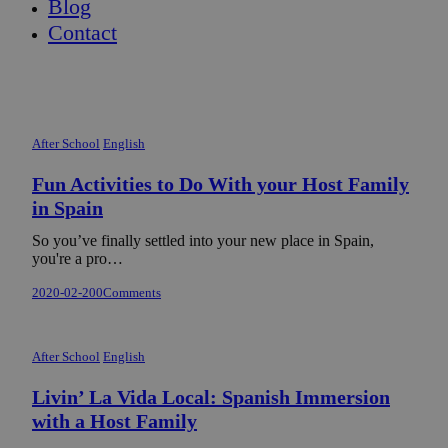
Blog
Contact
After School
English
Fun Activities to Do With your Host Family
in Spain
So you’ve finally settled into your new place in Spain,
you're a pro…
2020-02-20
0
Comments
After School
English
Livin’ La Vida Local: Spanish Immersion
with a Host Family