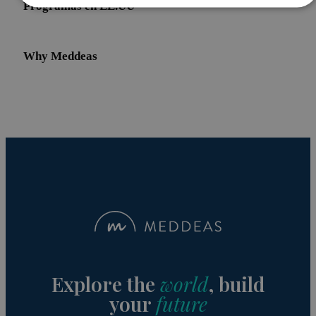
Programas en EE.UU
Cookies
Cookies de
estrictamente
rendimiento
necesarias
Why Meddeas
Cookies de
Cookies de
preferencias
funcionalidad
Cookies estrictamente necesarias
Cookies de rendimiento
Cookies de preferencias
Cookies de funcionalidad
Las cookies estrictamente necesarias permiten la
funcionalidad principal del sitio web, como el inicio de
Explore the
world
, build
sesión de usuario y la gestión de cuentas. El sitio web no
your
future
se puede utilizar correctamente sin las cookies
estrictamente necesarias.