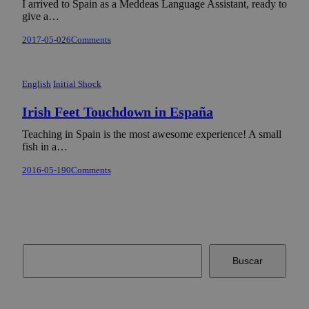
I arrived to Spain as a Meddeas Language Assistant, ready to
give a…
2017-05-02
6
Comments
English
Initial Shock
Irish Feet Touchdown in España
Teaching in Spain is the most awesome experience! A small
fish in a…
2016-05-19
0
Comments
Buscar