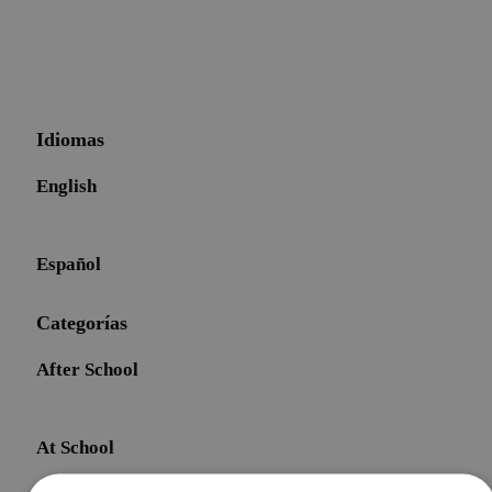
Idiomas
English
Español
Categorías
After School
At School