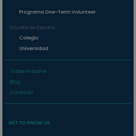
exam
main
a lo
Programa
One-Term Volunteer
statu
user
bet
Estudiar en España
page
pys_start_session
.meddeas.com
Sesión
This
Colegio
is us
main
Universidad
user'
sess
whil
are
navi
thro
Sobre nosotros
webs
ensu
Blog
that
selec
data
Contacto
are
rem
from
to p
GET TO KNOW US