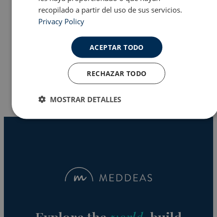
recopilado a partir del uso de sus servicios.
Privacy Policy
Programas en EE.UU
ACEPTAR TODO
Why Meddeas
RECHAZAR TODO
MOSTRAR DETALLES
Cookies
Cookies de
estrictamente
rendimiento
necesarias
Cookies de
Cookies de
preferencias
funcionalidad