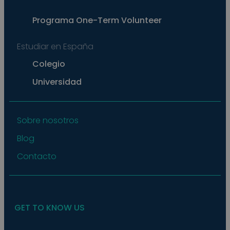
exam
main
a lo
Programa
One-Term Volunteer
statu
user
bet
Estudiar en España
page
pys_start_session
.meddeas.com
Sesión
This
Colegio
is us
main
Universidad
user'
sess
whil
are
navi
thro
Sobre nosotros
webs
ensu
Blog
that
selec
data
Contacto
are
rem
from
to p
GET TO KNOW US