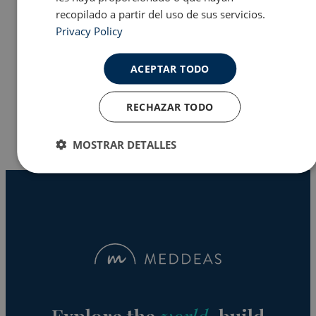
recopilado a partir del uso de sus servicios.
Privacy Policy
Programas en EE.UU
ACEPTAR TODO
Why Meddeas
RECHAZAR TODO
MOSTRAR DETALLES
Cookies
Cookies de
estrictamente
rendimiento
necesarias
Cookies de
Cookies de
preferencias
funcionalidad