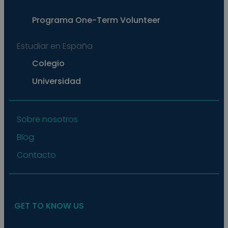
exam
main
a lo
Programa
One-Term Volunteer
statu
user
bet
Estudiar en España
page
pys_start_session
.meddeas.com
Sesión
This
Colegio
is us
main
Universidad
user'
sess
whil
are
navi
thro
Sobre nosotros
webs
ensu
Blog
that
selec
data
Contacto
are
rem
from
to p
GET TO KNOW US