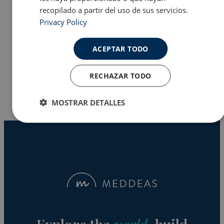
recopilado a partir del uso de sus servicios.
Privacy Policy
Programas en EE.UU
ACEPTAR TODO
Why Meddeas
RECHAZAR TODO
MOSTRAR DETALLES
Cookies
Cookies de
estrictamente
rendimiento
necesarias
Cookies de
Cookies de
preferencias
funcionalidad