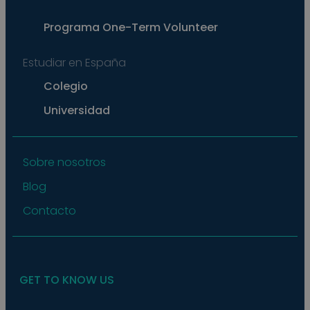
exam
main
a lo
Programa
One-Term Volunteer
statu
user
bet
Estudiar en España
page
pys_start_session
.meddeas.com
Sesión
This
Colegio
is us
main
Universidad
user'
sess
whil
are
navi
thro
Sobre nosotros
webs
ensu
Blog
that
selec
data
Contacto
are
rem
from
to p
GET TO KNOW US